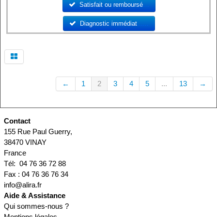
Satisfait ou remboursé
…
Diagnostic immédiat
......
←
1
2
3
4
5
...
13
→
Contact
155 Rue Paul Guerry,
38470 VINAY
France
Tél: 04 76 36 72 88
Fax : 04 76 36 76 34
info@alira.fr
Aide & Assistance
Qui sommes-nous ?
Mentions légales