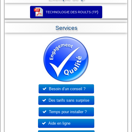
)
TECHNOLOGIE DES ROULTS (TP
Services
Besoin d’un conseil ?
....
Des tarifs sans surprise
.
Temps pour installer ?
...
Aide en ligne
.................