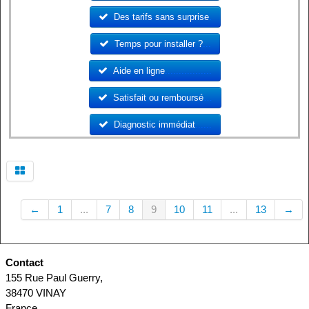
Des tarifs sans surprise
.
Temps pour installer ?
...
Aide en ligne
.................
Satisfait ou remboursé
…
Diagnostic immédiat
......
←
1
...
7
8
9
10
11
...
13
→
Contact
155 Rue Paul Guerry,
38470 VINAY
France