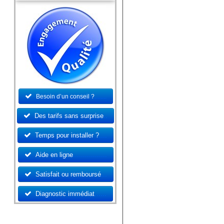
Besoin d’un conseil ?
........
Des tarifs sans surprise
..
Temps pour installer ?
....
Aide en ligne
.................
Satisfait ou remboursé
...
Diagnostic immédiat
......