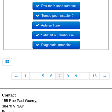
Des tarifs sans surprise
.
Temps pour installer ?
...
Aide en ligne
.................
S
atisfait ou remboursé
...
Diagnostic immédiat
......
←
1
...
5
6
7
8
9
...
16
→
Contact
155 Rue Paul Guerry,
38470 VINAY
France