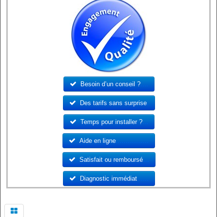
Besoin d’un conseil ?
....
Des tarifs sans surprise
.
Temps pour installer ?
...
Aide en ligne
.................
Satisfait ou remboursé
…
Diagnostic immédiat
......