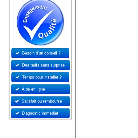
Besoin d’un conseil ?
....
D
es tarifs sans surprise
.
Temps pour installer ?
...
Aide en ligne
.................
Satisfait ou remboursé
…
Diagnostic immédiat
......